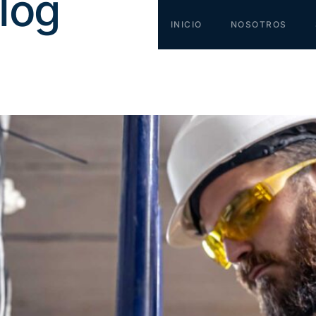
log
INICIO
NOSOTROS
nimiento de grupos electróge